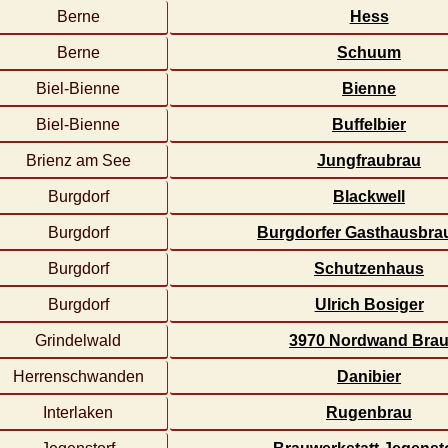
Berne
Hess
Berne
Schuum
Biel-Bienne
Bienne
Biel-Bienne
Buffelbier
Brienz am See
Jungfraubrau
Burgdorf
Blackwell
Burgdorf
Burgdorfer Gasthausbrau
Burgdorf
Schutzenhaus
Burgdorf
Ulrich Bosiger
Grindelwald
3970 Nordwand Bra
Herrenschwanden
Danibier
Interlaken
Rugenbrau