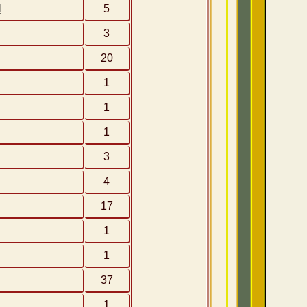
l
5
3
20
1
1
1
3
4
17
1
1
37
1