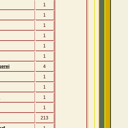
1
1
1
1
1
1
erei
4
1
1
u
1
1
213