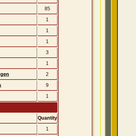
85
1
1
1
3
1
ngen
2
s
9
1
Quantity
1