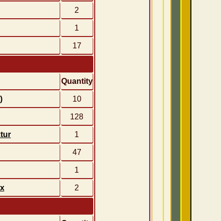
2
1
17
Quantity
)
10
128
tur
1
47
d
1
ux
2