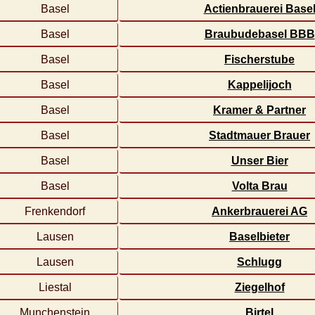
Basel
Actienbrauerei Base
Basel
Braubudebasel BBB
Basel
Fischerstube
Basel
Kappelijoch
Basel
Kramer & Partner
Basel
Stadtmauer Brauer
Basel
Unser Bier
Basel
Volta Brau
Frenkendorf
Ankerbrauerei AG
Lausen
Baselbieter
Lausen
Schlugg
Liestal
Ziegelhof
Munchenstein
Birtel