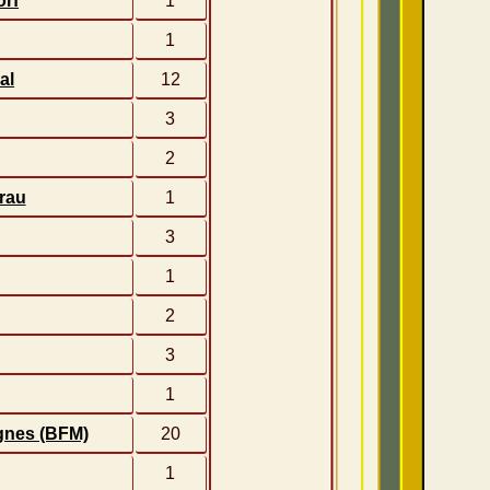
orf
1
1
al
12
3
2
rau
1
3
1
2
3
1
gnes (BFM)
20
1