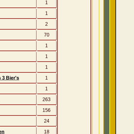
1
1
2
70
1
1
1
3 Bier's
1
1
G
263
156
24
en
18