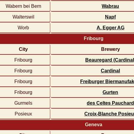
Wabern bei Bern
Wabrau
Walterswil
Napf
Worb
A. Egger AG
Fribourg
City
Brewery
Fribourg
Beauregard (Cardinal
Fribourg
Cardinal
Fribourg
Freiburger Biermanufak
Fribourg
Gurten
Gurmels
des Celtes Pauchar
Posieux
Croix-Blanche Posie
Geneva