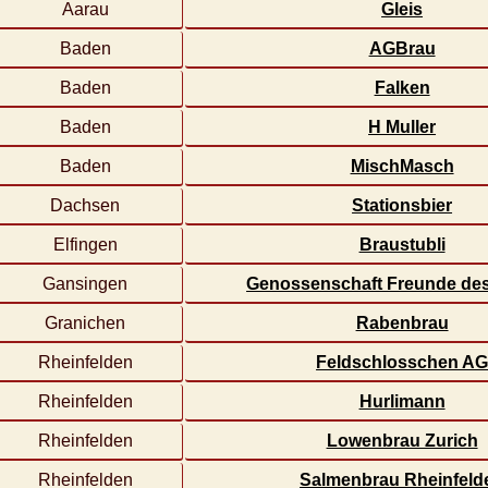
Aarau
Gleis
Baden
AGBrau
Baden
Falken
Baden
H Muller
Baden
MischMasch
Dachsen
Stationsbier
Elfingen
Braustubli
Gansingen
Genossenschaft Freunde des 
Granichen
Rabenbrau
Rheinfelden
Feldschlosschen A
Rheinfelden
Hurlimann
Rheinfelden
Lowenbrau Zurich
Rheinfelden
Salmenbrau Rheinfeld