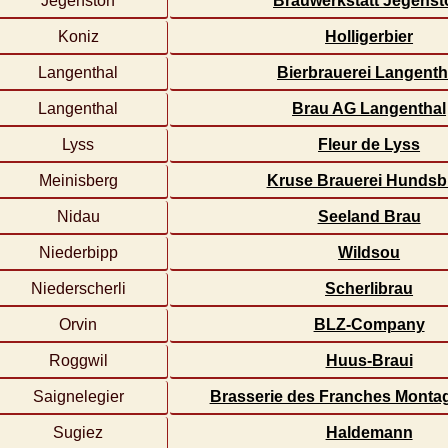
Jegenstorf
Brauwerkstatt Jegenst
Koniz
Holligerbier
Langenthal
Bierbrauerei Langenth
Langenthal
Brau AG Langenthal
Lyss
Fleur de Lyss
Meinisberg
Kruse Brauerei Hundsb
Nidau
Seeland Brau
Niederbipp
Wildsou
Niederscherli
Scherlibrau
Orvin
BLZ-Company
Roggwil
Huus-Braui
Saignelegier
Brasserie des Franches Monta
Sugiez
Haldemann