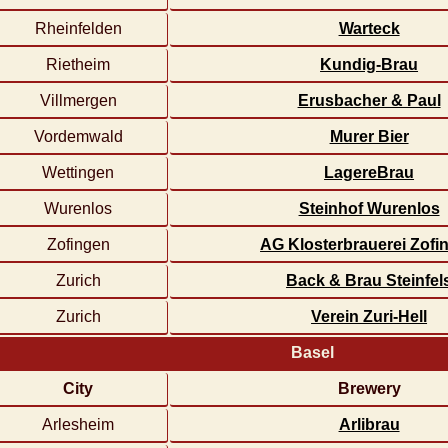
Rheinfelden
Warteck
Rietheim
Kundig-Brau
Villmergen
Erusbacher & Paul
Vordemwald
Murer Bier
Wettingen
LagereBrau
Wurenlos
Steinhof Wurenlos
Zofingen
AG Klosterbrauerei Zofi
Zurich
Back & Brau Steinfel
Zurich
Verein Zuri-Hell
Basel
City
Brewery
Arlesheim
Arlibrau