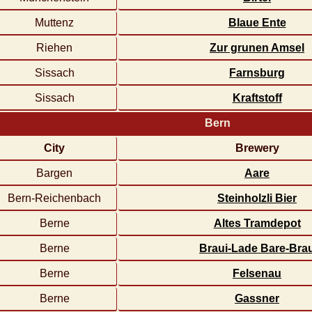
Muttenz
Blaue Ente
Riehen
Zur grunen Amsel
Sissach
Farnsburg
Sissach
Kraftstoff
Bern
City
Brewery
Bargen
Aare
Bern-Reichenbach
Steinholzli Bier
Berne
Altes Tramdepot
Berne
Braui-Lade Bare-Bra
Berne
Felsenau
Berne
Gassner