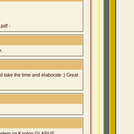
pdf -
e.
ld take the time and elaborate :) Great
 sondern im Kanton GLARUS.