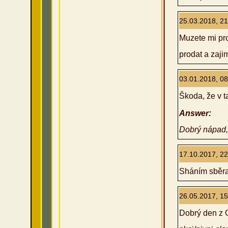
25.03.2018, 21
Muzete mi pro
prodat a zaji
03.01.2018, 08
Škoda, že v ta
Answer:
Dobrý nápad, 
17.10.2017, 22
Sháním sběra
26.05.2017, 15
Dobrý den z O