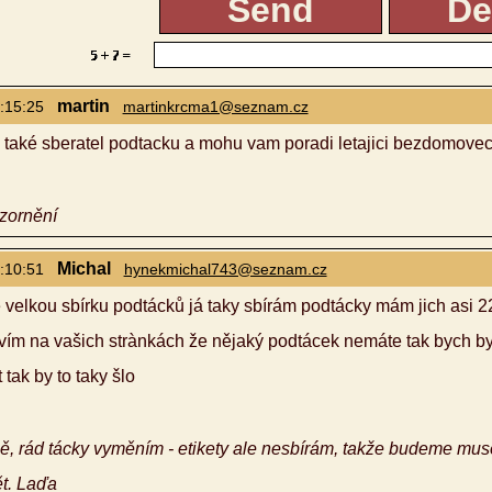
martin
:15:25
martinkrcma1@seznam.cz
také sberatel podtacku a mohu vam poradi letajici bezdomovec 
zornění
Michal
:10:51
hynekmichal743@seznam.cz
velkou sbírku podtácků já taky sbírám podtácky mám jich asi 2
vím na vašich strànkách že nějaký podtácek nemáte tak bych b
tak by to taky šlo
ě, rád tácky vyměním - etikety ale nesbírám, takže budeme muse
ět. Laďa