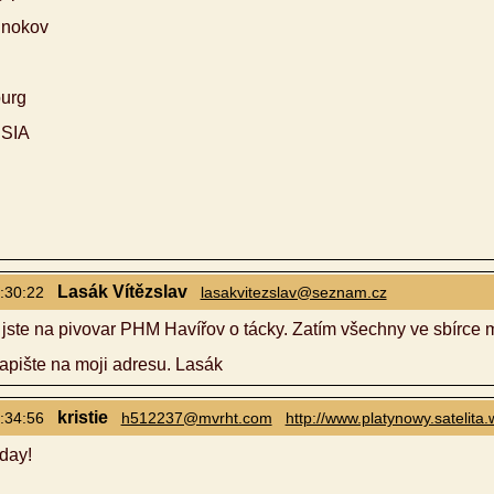
lnokov
burg
SSIA
Lasák Vítězslav
:30:22
lasakvitezslav@seznam.cz
jste na pivovar PHM Havířov o tácky. Zatím všechny ve sbírce mát
napište na moji adresu. Lasák
kristie
:34:56
h512237@mvrht.com
http://www.platynowy.satelita
day!