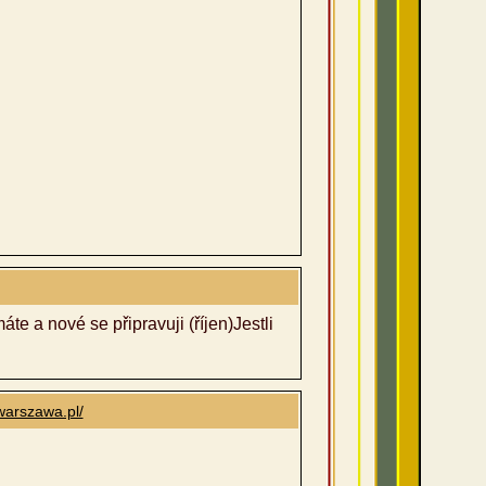
e a nové se připravuji (říjen)Jestli
.warszawa.pl/