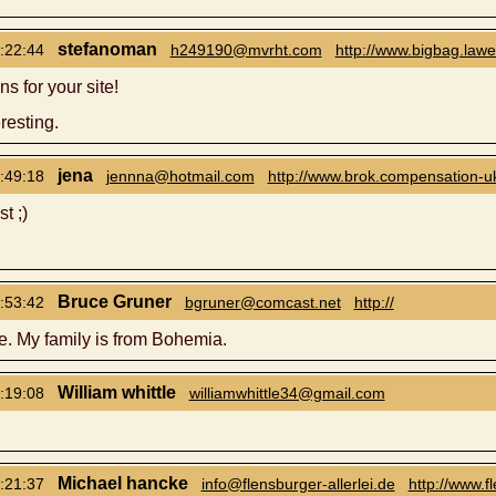
stefanoman
:22:44
h249190@mvrht.com
http://www.bigbag.lawe
s for your site!
eresting.
jena
:49:18
jennna@hotmail.com
http://www.brok.compensation-u
t ;)
Bruce Gruner
:53:42
bgruner@comcast.net
http://
te. My family is from Bohemia.
William whittle
:19:08
williamwhittle34@gmail.com
Michael hancke
:21:37
info@flensburger-allerlei.de
http://www.f