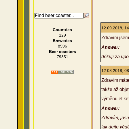
12.09.2018, 14
Countries
129
Zdravim jsem 
Breweries
8596
Answer:
Beer coasters
děkuji za upo
79351
12.08.2018, 08
Zdravím máte 
takže až obje
výměnu etiket 
Answer:
Zdravím, jasn
tak dejte věd