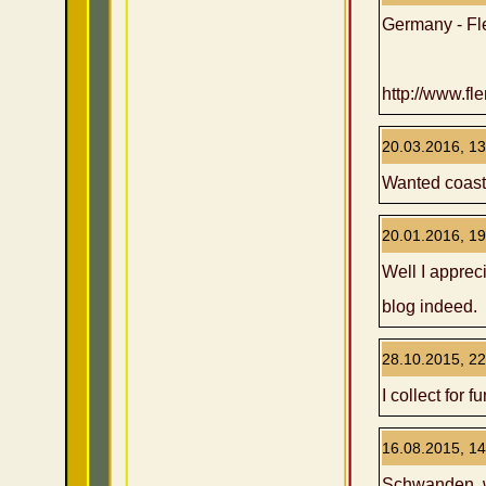
Germany - Fl
http://www.fle
20.03.2016, 13
Wanted coaste
20.01.2016, 19
Well I appreci
blog indeed.
28.10.2015, 22
I collect for fu
16.08.2015, 14
Schwanden, w