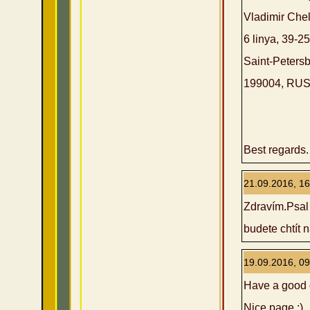
Vladimir Che
6 linya, 39-25
Saint-Peters
199004, RU
Best regards.
21.09.2016, 16
Zdravím.Psal 
budete chtít 
19.09.2016, 09
Have a good 
Nice page :)