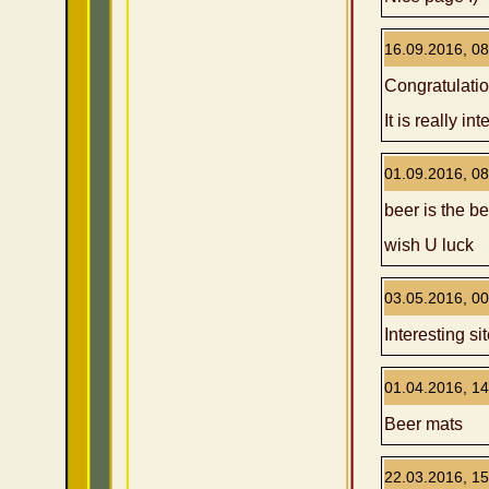
16.09.2016, 08
Congratulation
It is really int
01.09.2016, 08
beer is the bes
wish U luck
03.05.2016, 00
Interesting si
01.04.2016, 14
Beer mats
22.03.2016, 15