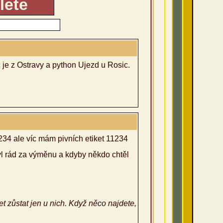
je z Ostravy a python Ujezd u Rosic.
234 ale víc mám pivních etiket 11234
yl rád za výměnu a kdyby někdo chtěl
t zůstat jen u nich. Když něco najdete,