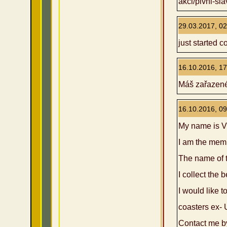
akci/pivni-sla
29.03.2017, 02
just started c
16.10.2016, 17
Máš zařazené
16.10.2016, 09
My name is Vl
I am the memb
The name of th
I collect the 
I would like t
coasters ex- 
Contact me by