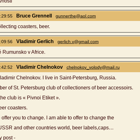
vnosti
Bruce Grennell
:29:55
gunnerthe@aol.com
ollecting coasters, beer.
Vladimir Gerlich
:09:56
gerlich.v@gmail.com
 Rumunsko v Africe.
Vladimir Chelnokov
:42:52
chelnokov_volody@mail.ru
adimir Chelnokov. I live in Saint-Petersburg, Russia.
er of St. Petersburg club of collectioners of beer accessoirs.
e club is « Pivnoi Etiket ».
beer coasters.
o offer you to change. I am able to offer to change the
USSR and other countries world, beer labels,caps…
 post -