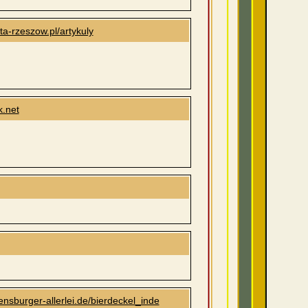
ta-rzeszow.pl/artykuly
k.net
lensburger-allerlei.de/bierdeckel_inde