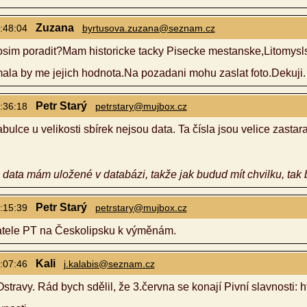
Zuzana
:48:04
byrtusova.zuzana@seznam.cz
sim poradit?Mam historicke tacky Pisecke mestanske,Litomyslsk
mala by me jejich hodnota.Na pozadani mohu zaslat foto.Dekuji.
Petr Starý
:36:18
petrstary@mujbox.cz
bulce u velikosti sbírek nejsou data. Ta čísla jsou velice zastara
data mám uložené v databázi, takže jak budud mít chvilku, tak 
Petr Starý
:15:39
petrstary@mujbox.cz
tele PT na Českolipsku k výměnám.
Kali
:07:46
j.kalabis@seznam.cz
stravy. Rád bych sdělil, že 3.června se konají Pivní slavnosti: