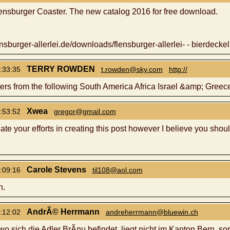
ensburger Coaster. The new catalog 2016 for free download.
nsburger-allerlei.de/downloads/flensburger-allerlei- - bierdeckel.
TERRY ROWDEN
:33:35
t.rowden@sky.com
http://
rs from the following South America Africa Israel &amp; Greec
Xwea
:53:52
gregor@gmail.com
ate your efforts in creating this post however I believe you shou
Carole Stevens
:09:16
til108@aol.com
n.
AndrÃ© Herrmann
:12:02
andreherrmann@bluewin.ch
o sich die Adler BrÃ¤u befindet, liegt nicht im Kanton Bern,