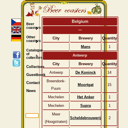
Belgium
Beer
coasters
---
Other
City
Brewery
Quantity
coasters
Mans
1
Catalogue
of
Antwerp
collectors
City
Brewery
Quantity
Collectors
Antwerp
De Koninck
14
Guestbook
Breendonk-
Contact
Moortgat
15
Puurs
News
Mechelen
Het Anker
1
Mechelen
Supra
1
Meer
Scheldebrouwerij
2
(Hoogstraten)