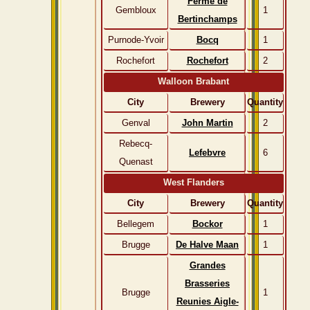
Ferme de
Gembloux
1
Bertinchamps
Purnode-Yvoir
Bocq
1
Rochefort
Rochefort
2
Walloon Brabant
City
Brewery
Quantity
Genval
John Martin
2
Rebecq-
Lefebvre
6
Quenast
West Flanders
City
Brewery
Quantity
Bellegem
Bockor
1
Brugge
De Halve Maan
1
Grandes
Brasseries
Brugge
1
Reunies Aigle-