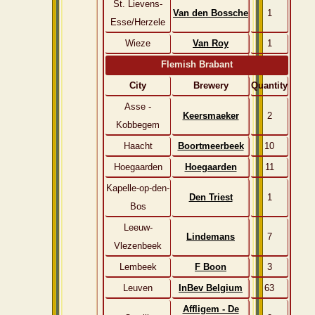
St. Lievens-
Van den Bossche
1
Esse/Herzele
Wieze
Van Roy
1
Flemish Brabant
City
Brewery
Quantity
Asse -
Keersmaeker
2
Kobbegem
Haacht
Boortmeerbeek
10
Hoegaarden
Hoegaarden
11
Kapelle-op-den-
Den Triest
1
Bos
Leeuw-
Lindemans
7
Vlezenbeek
Lembeek
F Boon
3
Leuven
InBev Belgium
63
Affligem - De