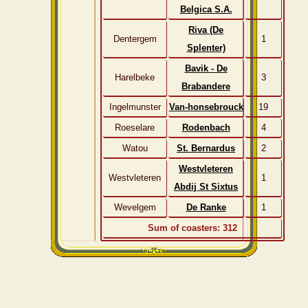
Belgica S.A.
Riva (De
Dentergem
1
Splenter)
Bavik - De
Harelbeke
3
Brabandere
Ingelmunster
Van-honsebrouck
19
Roeselare
Rodenbach
4
Watou
St. Bernardus
2
Westvleteren
Westvleteren
1
Abdij St Sixtus
Wevelgem
De Ranke
1
Sum of coasters: 312