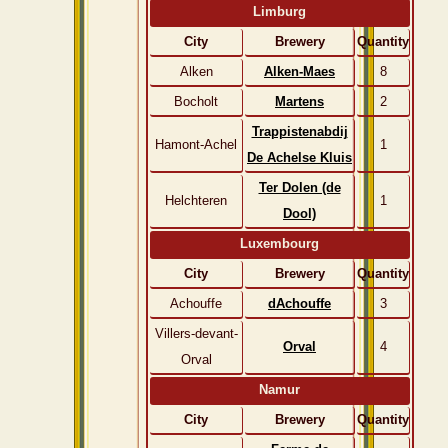
Limburg
City
Brewery
Quantity
Alken
Alken-Maes
8
Bocholt
Martens
2
Trappistenabdij
Hamont-Achel
1
De Achelse Kluis
Ter Dolen (de
Helchteren
1
Dool)
Luxembourg
City
Brewery
Quantity
Achouffe
dAchouffe
3
Villers-devant-
Orval
4
Orval
Namur
City
Brewery
Quantity