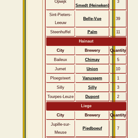
Opwijk
3
Smedt (Heineken)
Sint-Pieters-
Belle-Vue
39
Leeuw
Steenhuffel
Palm
11
Hainaut
City
Brewery
Quantity
Baileux
Chimay
5
Jumet
Union
10
Ploegsteert
Vanuxeem
1
Silly
Silly
3
Tourpes-Leuze
Dupont
2
Liege
City
Brewery
Quantity
Jupille-sur-
Piedboeuf
7
Meuse