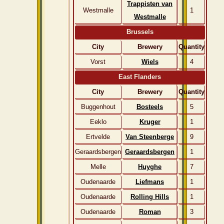
Trappisten van
Westmalle
1
Westmalle
Brussels
City
Brewery
Quantity
Vorst
Wiels
4
East Flanders
City
Brewery
Quantity
Buggenhout
Bosteels
5
Eeklo
Kruger
1
Ertvelde
Van Steenberge
9
Geraardsbergen
Geraardsbergen
1
Melle
Huyghe
7
Oudenaarde
Liefmans
1
Oudenaarde
Rolling Hills
1
Oudenaarde
Roman
3