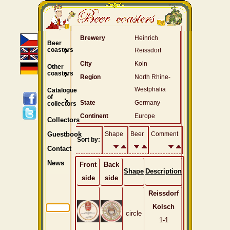
Brewery
Heinrich
Beer
coasters
Reissdorf
City
Koln
Other
coasters
Region
North Rhine-
Westphalia
Catalogue
of
State
Germany
collectors
Continent
Europe
Collectors
Shape
Beer
Comment
Guestbook
Sort by:
Contact
News
Front
Back
Shape
Description
side
side
Reissdorf
Kolsch
circle
1-1