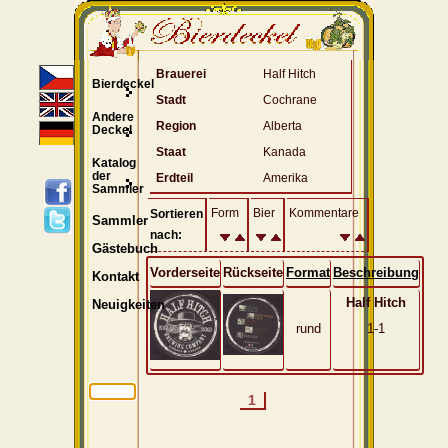
Brauerei
Half Hitch
Bierdeckel
Stadt
Cochrane
Andere
Region
Alberta
Deckel
Staat
Kanada
Katalog
der
Erdteil
Amerika
Sammler
Form
Bier
Kommentare
Sortieren
Sammler
nach:
Gästebuch
Vorderseite
Rückseite
Format
Beschreibung
Kontakt
Half Hitch
Neuigkeiten
rund
1-1
1