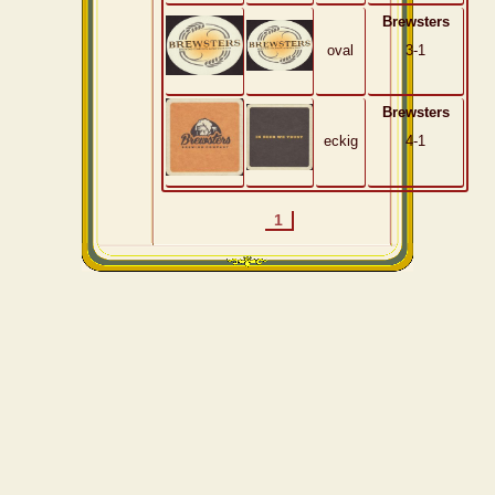
Brewsters
oval
3-1
Brewsters
eckig
4-1
1