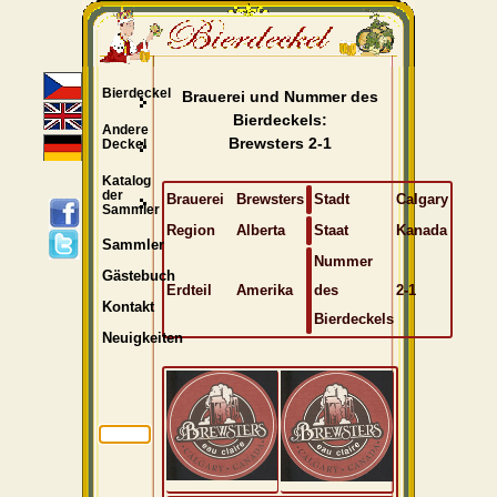
Bierdeckel
Brauerei und Nummer des
Bierdeckels:
Andere
Brewsters 2-1
Deckel
Katalog
der
Brauerei
Brewsters
Stadt
Calgary
Sammler
Region
Alberta
Staat
Kanada
Sammler
Nummer
Gästebuch
Erdteil
Amerika
des
2-1
Kontakt
Bierdeckels
Neuigkeiten