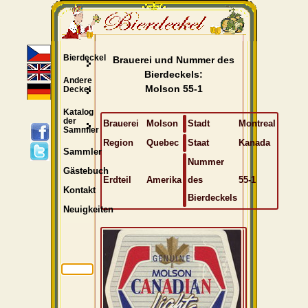
Bierdeckel
Brauerei und Nummer des
Bierdeckels:
Andere
Molson 55-1
Deckel
Katalog
der
Brauerei
Molson
Stadt
Montreal
Sammler
Region
Quebec
Staat
Kanada
Sammler
Nummer
Gästebuch
Erdteil
Amerika
des
55-1
Kontakt
Bierdeckels
Neuigkeiten