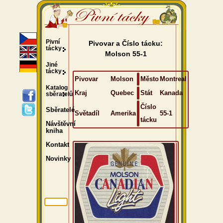
Pivní
Pivovar a Číslo tácku:
tácky
Molson 55-1
Jiné
tácky
Pivovar
Molson
Město
Montreal
Katalog
Kraj
Quebec
Stát
Kanada
sběratelů
Číslo
Sběratelé
Světadíl
Amerika
55-1
tácku
Návštěvní
kniha
Kontakt
Novinky