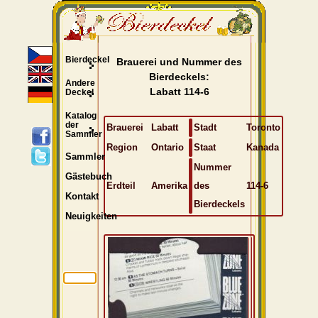
Bierdeckel
Brauerei und Nummer des
Bierdeckels:
Andere
Labatt 114-6
Deckel
Katalog
der
Brauerei
Labatt
Stadt
Toronto
Sammler
Region
Ontario
Staat
Kanada
Sammler
Nummer
Gästebuch
Erdteil
Amerika
des
114-6
Kontakt
Bierdeckels
Neuigkeiten