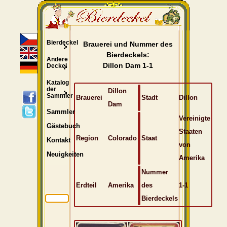
Bierdeckel
Brauerei und Nummer des
Bierdeckels:
Andere
Dillon Dam 1-1
Deckel
Katalog
der
Dillon
Sammler
Brauerei
Stadt
Dillon
Dam
Sammler
Vereinigte
Gästebuch
Staaten
Region
Colorado
Staat
Kontakt
von
Neuigkeiten
Amerika
Nummer
Erdteil
Amerika
des
1-1
Bierdeckels