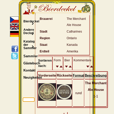
Brauerei
The Merchant
Bierdeckel
Ale House
Andere
Stadt
Catharines
Deckel
Region
Ontario
Katalog
der
Staat
Kanada
Sammler
Erdteil
Amerika
Sammler
Form
Bier
Kommentare
Sortieren
Gästebuch
nach:
Kontakt
Vorderseite
Rückseite
Format
Beschreibung
Neuigkeiten
The Merchant
Ale House
rund
1-1