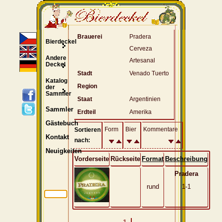
Brauerei
Pradera
Bierdeckel
Cerveza
Andere
Artesanal
Deckel
Stadt
Venado Tuerto
Katalog
Region
der
Sammler
Staat
Argentinien
Sammler
Erdteil
Amerika
Gästebuch
Form
Bier
Kommentare
Sortieren
Kontakt
nach:
Neuigkeiten
Vorderseite
Rückseite
Format
Beschreibung
Pradera
rund
1-1