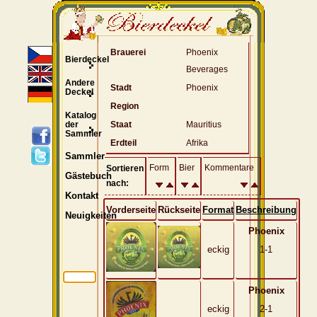
Brauerei
Phoenix
Bierdeckel
Beverages
Andere
Stadt
Phoenix
Deckel
Region
Katalog
der
Staat
Mauritius
Sammler
Erdteil
Afrika
Sammler
Form
Bier
Kommentare
Sortieren
Gästebuch
nach:
Kontakt
Vorderseite
Rückseite
Format
Beschreibung
Neuigkeiten
Phoenix
eckig
1-1
Phoenix
eckig
2-1