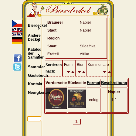
Brauerei
Napier
Bierdeckel
Stadt
Napier
Andere
Region
Deckel
Staat
Südafrika
Katalog
der
Erdteil
Afrika
Sammler
Form
Bier
Kommentare
Sortieren
Sammler
nach:
Gästebuch
Vorderseite
Rückseite
Format
Beschreibung
Kontakt
Napier
Neuigkeiten
eckig
1-1
1