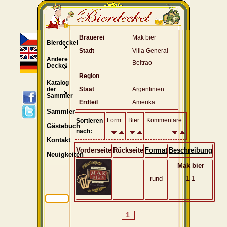
Brauerei
Mak bier
Bierdeckel
Stadt
Villa General
Andere
Beltrao
Deckel
Region
Katalog
der
Staat
Argentinien
Sammler
Erdteil
Amerika
Sammler
Form
Bier
Kommentare
Sortieren
Gästebuch
nach:
Kontakt
Vorderseite
Rückseite
Format
Beschreibung
Neuigkeiten
Mak bier
rund
1-1
1