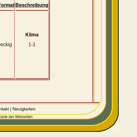
Format
Beschreibung
Klima
eckig
1-1
ntakt
|
Neuigkeiten
Karte der Webseiten