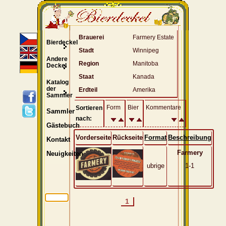
Brauerei
Farmery Estate
Bierdeckel
Stadt
Winnipeg
Andere
Region
Manitoba
Deckel
Staat
Kanada
Katalog
der
Erdteil
Amerika
Sammler
Form
Bier
Kommentare
Sortieren
Sammler
nach:
Gästebuch
Vorderseite
Rückseite
Format
Beschreibung
Kontakt
Farmery
Neuigkeiten
ubrige
1-1
1