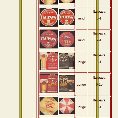
Itaipava
rund
5-1
Itaipava
rund
9-1
Itaipava
ubrige
6-1
Itaipava
ubrige
6-10
Itaipava
ubrige
8-1