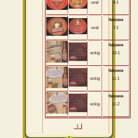
oval
4-1
Itaipava
oval
7-1
Itaipava
eckig
10-1
Itaipava
eckig
11-1
Itaipava
eckig
11-2
1