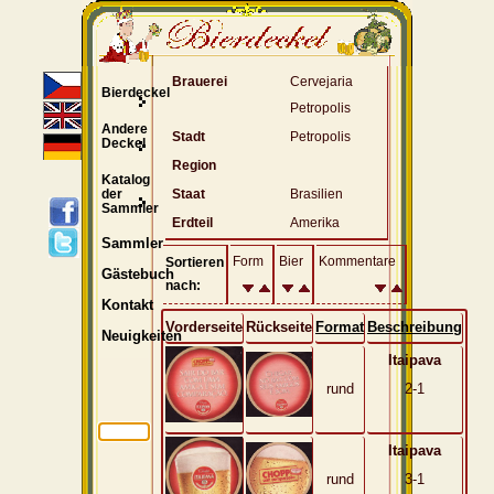
Brauerei
Cervejaria
Bierdeckel
Petropolis
Andere
Stadt
Petropolis
Deckel
Region
Katalog
der
Staat
Brasilien
Sammler
Erdteil
Amerika
Sammler
Form
Bier
Kommentare
Sortieren
Gästebuch
nach:
Kontakt
Vorderseite
Rückseite
Format
Beschreibung
Neuigkeiten
Itaipava
rund
2-1
Itaipava
rund
3-1