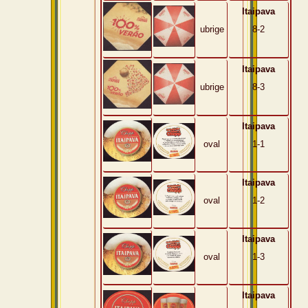
Itaipava
ubrige
8-2
Itaipava
ubrige
8-3
Itaipava
oval
1-1
Itaipava
oval
1-2
Itaipava
oval
1-3
Itaipava