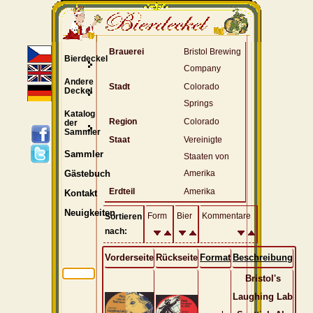
Brauerei
Bristol Brewing
Bierdeckel
Company
Andere
Stadt
Colorado
Deckel
Springs
Katalog
Region
Colorado
der
Sammler
Staat
Vereinigte
Sammler
Staaten von
Amerika
Gästebuch
Erdteil
Amerika
Kontakt
Neuigkeiten
Form
Bier
Kommentare
Sortieren
nach:
Vorderseite
Rückseite
Format
Beschreibung
Bristol's
Laughing Lab