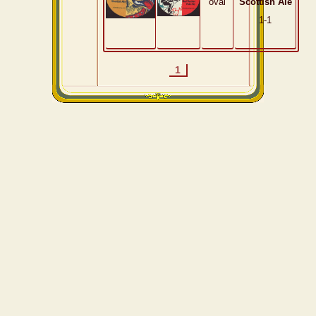
oval
Scottish Ale
1-1
1