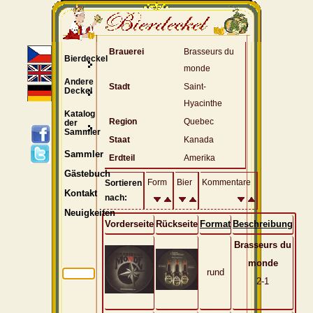
Brauerei
Brasseurs du
Bierdeckel
monde
Andere
Stadt
Saint-
Deckel
Hyacinthe
Katalog
Region
Quebec
der
Sammler
Staat
Kanada
Sammler
Erdteil
Amerika
Gästebuch
Form
Bier
Kommentare
Sortieren
Kontakt
nach:
Neuigkeiten
Vorderseite
Rückseite
Format
Beschreibung
Brasseurs du
monde
rund
2-1