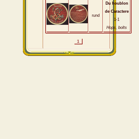
Du houblon
de Caractere
rund
1-1
Hops, bolts
1