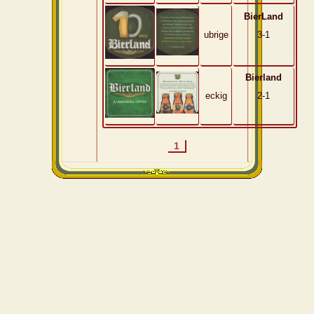
BierLand
ubrige
3-1
Bierland
eckig
2-1
1