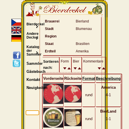
Brauerei
Bierland
Bierdeckel
Stadt
Blumenau
Andere
Region
Deckel
Staat
Brasilien
Katalog
der
Erdteil
Amerika
Sammler
Form
Bier
Kommentare
Sortieren
Sammler
nach:
Gästebuch
Vorderseite
Rückseite
Format
Beschreibung
Kontakt
America
Neuigkeiten
rund
4-1
BierLand
rund
1-1