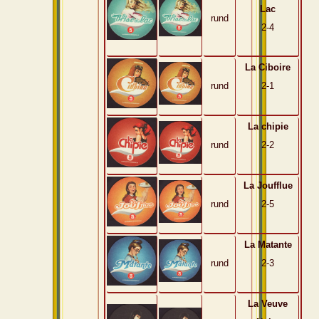
Lac
rund
2-4
La Ciboire
rund
2-1
La chipie
rund
2-2
La Joufflue
rund
2-5
La Matante
rund
2-3
La Veuve