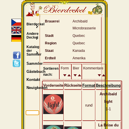
Brauerei
Archibald
Bierdeckel
Microbrasserie
Andere
Stadt
Quebec
Deckel
Region
Quebec
Katalog
der
Staat
Kanada
Sammler
Erdteil
Amerika
Sammler
Form
Bier
Kommentare
Sortieren
Gästebuch
nach:
Kontakt
Vorderseite
Rückseite
Format
Beschreibung
Neuigkeiten
Archibald
light
rund
1-1
La Brise du