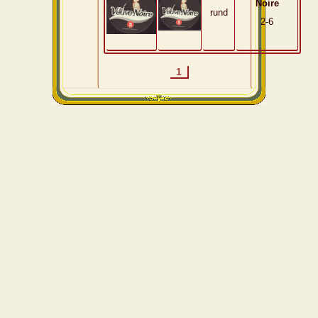
Noire
rund
2-6
1