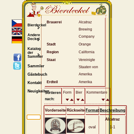
Brauerei
Alcatraz
Bierdeckel
Brewing
Andere
Company
Deckel
Stadt
Orange
Katalog
Region
California
der
Sammler
Staat
Vereinigte
Sammler
Staaten von
Amerika
Gästebuch
Erdteil
Amerika
Kontakt
Neuigkeiten
Form
Bier
Kommentare
Sortieren
nach:
Vorderseite
Rückseite
Format
Beschreibung
Alcatraz
oval
1-1