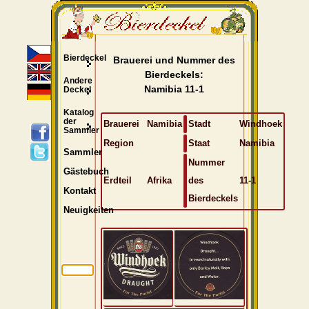
Bierdeckel
Brauerei und Nummer des
Bierdeckels:
Andere
Namibia 11-1
Deckel
Katalog
der
Brauerei
Namibia
Stadt
Windhoek
Sammler
Region
Staat
Namibia
Sammler
Nummer
Gästebuch
Erdteil
Afrika
des
11-1
Kontakt
Bierdeckels
Neuigkeiten