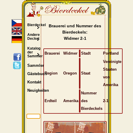
Bierdeckel
Brauerei und Nummer des
Bierdeckels:
Andere
Widmer 2-1
Deckel
Katalog
der
Brauerei
Widmer
Stadt
Portland
Sammler
Vereinigte
Sammler
Staaten
Region
Oregon
Staat
Gästebuch
von
Kontakt
Amerika
Neuigkeiten
Nummer
Erdteil
Amerika
des
2-1
Bierdeckels