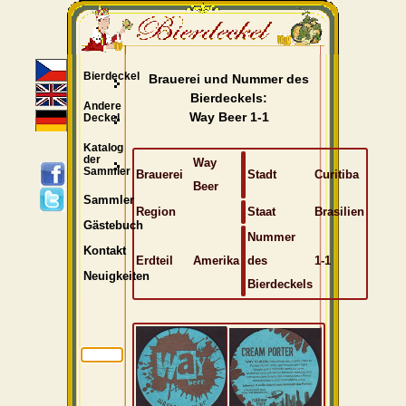
Bierdeckel
Brauerei und Nummer des
Bierdeckels:
Andere
Way Beer 1-1
Deckel
Katalog
der
Way
Sammler
Brauerei
Stadt
Curitiba
Beer
Sammler
Region
Staat
Brasilien
Gästebuch
Nummer
Kontakt
Erdteil
Amerika
des
1-1
Neuigkeiten
Bierdeckels