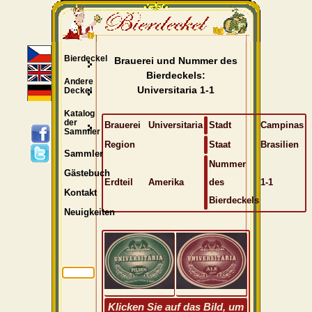
Bierdeckel
Brauerei und Nummer des
Bierdeckels:
Andere
Universitaria 1-1
Deckel
Katalog
der
Brauerei
Universitaria
Stadt
Campinas
Sammler
Region
Staat
Brasilien
Sammler
Nummer
Gästebuch
Erdteil
Amerika
des
1-1
Kontakt
Bierdeckels
Neuigkeiten
Klicken Sie auf das Bild, um