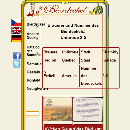
Bierdeckel
Brauerei und Nummer des
Bierdeckels:
Andere
Unibroue 2-5
Deckel
Katalog
der
Brauerei
Unibroue
Stadt
Chambly
Sammler
Region
Quebec
Staat
Kanada
Sammler
Nummer
Gästebuch
Erdteil
Amerika
des
2-5
Kontakt
Bierdeckels
Neuigkeiten
Klicken Sie auf das Bild, um