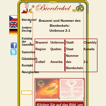
Bierdeckel
Brauerei und Nummer des
Bierdeckels:
Andere
Unibroue 2-1
Deckel
Katalog
der
Brauerei
Unibroue
Stadt
Chambly
Sammler
Region
Quebec
Staat
Kanada
Sammler
Nummer
Gästebuch
Erdteil
Amerika
des
2-1
Kontakt
Bierdeckels
Neuigkeiten
Klicken Sie auf das Bild, um