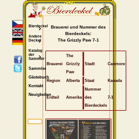
Bierdeckel
Brauerei und Nummer des
Bierdeckels:
Andere
The Grizzly Paw 7-1
Deckel
Katalog
der
The
Sammler
Brauerei
Grizzly
Stadt
Canmore
Sammler
Paw
Gästebuch
Region
Alberta
Staat
Kanada
Kontakt
Nummer
Neuigkeiten
Erdteil
Amerika
des
7-1
Bierdeckels