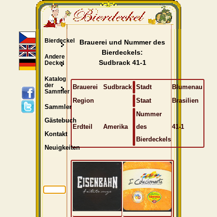
Bierdeckel
Brauerei und Nummer des
Bierdeckels:
Andere
Sudbrack 41-1
Deckel
Katalog
der
Brauerei
Sudbrack
Stadt
Blumenau
Sammler
Region
Staat
Brasilien
Sammler
Nummer
Gästebuch
Erdteil
Amerika
des
41-1
Kontakt
Bierdeckels
Neuigkeiten