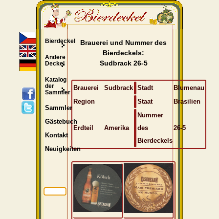
Bierdeckel
Brauerei und Nummer des
Bierdeckels:
Andere
Sudbrack 26-5
Deckel
Katalog
der
Brauerei
Sudbrack
Stadt
Blumenau
Sammler
Region
Staat
Brasilien
Sammler
Nummer
Gästebuch
Erdteil
Amerika
des
26-5
Kontakt
Bierdeckels
Neuigkeiten