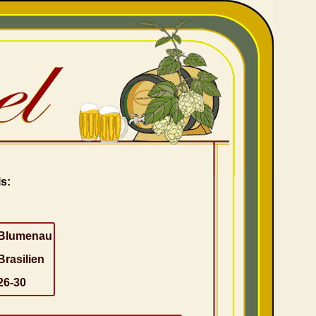
s:
Blumenau
Brasilien
26-30