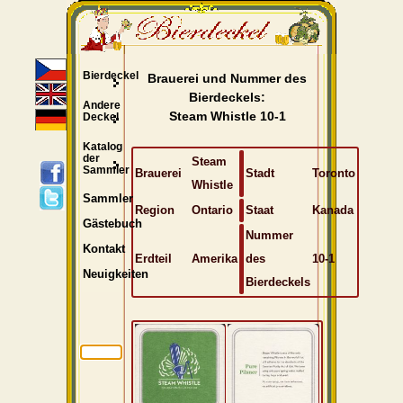
Bierdeckel
Brauerei und Nummer des
Bierdeckels:
Andere
Steam Whistle 10-1
Deckel
Katalog
der
Steam
Sammler
Brauerei
Stadt
Toronto
Whistle
Sammler
Region
Ontario
Staat
Kanada
Gästebuch
Nummer
Kontakt
Erdteil
Amerika
des
10-1
Neuigkeiten
Bierdeckels