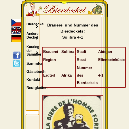
Bierdeckel
Brauerei und Nummer des
Bierdeckels:
Andere
Solibra 4-1
Deckel
Katalog
der
Brauerei
Solibra
Stadt
Abidjan
Sammler
Region
Staat
Elfenbeinküste
Sammler
Nummer
Gästebuch
Erdteil
Afrika
des
4-1
Kontakt
Bierdeckels
Neuigkeiten