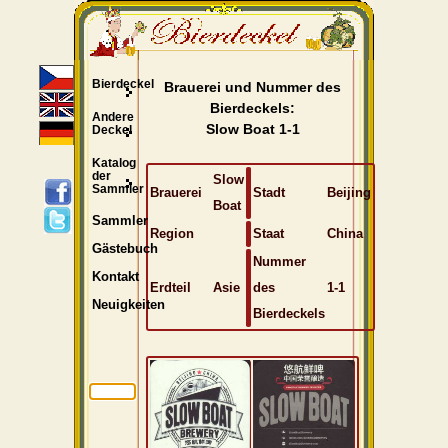
Bierdeckel
Brauerei und Nummer des
Bierdeckels:
Andere
Slow Boat 1-1
Deckel
Katalog
der
Slow
Sammler
Brauerei
Stadt
Beijing
Boat
Sammler
Region
Staat
China
Gästebuch
Nummer
Kontakt
Erdteil
Asie
des
1-1
Neuigkeiten
Bierdeckels