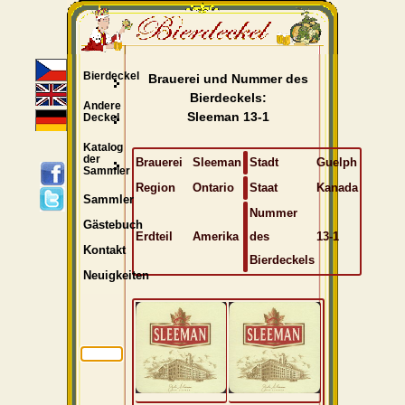
Bierdeckel
Brauerei und Nummer des
Bierdeckels:
Andere
Sleeman 13-1
Deckel
Katalog
der
Brauerei
Sleeman
Stadt
Guelph
Sammler
Region
Ontario
Staat
Kanada
Sammler
Nummer
Gästebuch
Erdteil
Amerika
des
13-1
Kontakt
Bierdeckels
Neuigkeiten