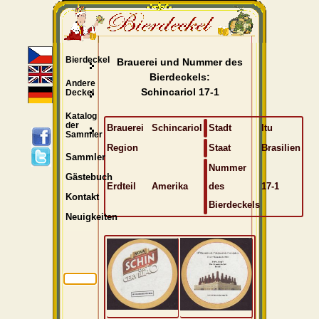
Bierdeckel
Brauerei und Nummer des
Bierdeckels:
Andere
Schincariol 17-1
Deckel
Katalog
der
Brauerei
Schincariol
Stadt
Itu
Sammler
Region
Staat
Brasilien
Sammler
Nummer
Gästebuch
Erdteil
Amerika
des
17-1
Kontakt
Bierdeckels
Neuigkeiten