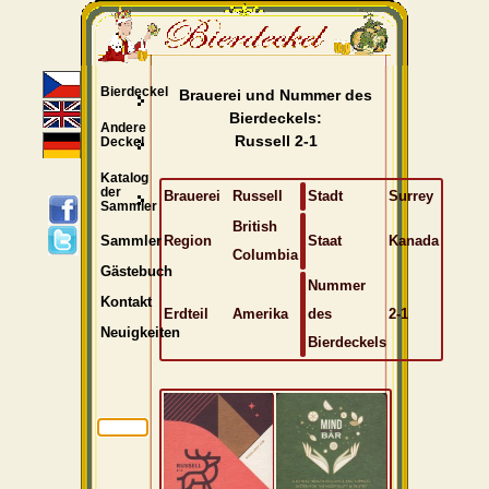
Bierdeckel
Brauerei und Nummer des
Bierdeckels:
Andere
Russell 2-1
Deckel
Katalog
der
Brauerei
Russell
Stadt
Surrey
Sammler
British
Region
Staat
Kanada
Sammler
Columbia
Gästebuch
Nummer
Kontakt
Erdteil
Amerika
des
2-1
Neuigkeiten
Bierdeckels