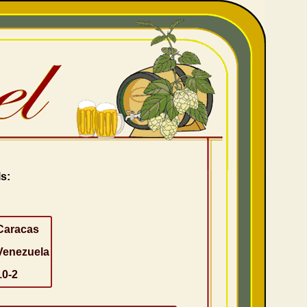
s:
Caracas
Venezuela
10-2