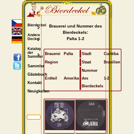
Bierdeckel
Brauerei und Nummer des
Bierdeckels:
Andere
Palta 1-2
Deckel
Katalog
der
Brauerei
Palta
Stadt
Curitiba
Sammler
Region
Staat
Brasilien
Sammler
Nummer
Gästebuch
Erdteil
Amerika
des
1-2
Kontakt
Bierdeckels
Neuigkeiten