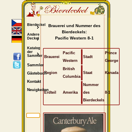
Bierdeckel
Brauerei und Nummer des
Bierdeckels:
Andere
Pacific Western 8-1
Deckel
Katalog
der
Pacific
Prince
Sammler
Brauerei
Stadt
Western
George
Sammler
British
Region
Staat
Kanada
Gästebuch
Columbia
Kontakt
Nummer
Neuigkeiten
Erdteil
Amerika
des
8-1
Bierdeckels