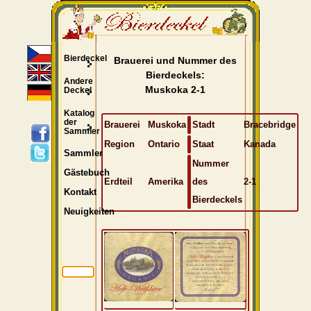
Bierdeckel
Brauerei und Nummer des
Bierdeckels:
Andere
Muskoka 2-1
Deckel
Katalog
der
Brauerei
Muskoka
Stadt
Bracebridge
Sammler
Region
Ontario
Staat
Kanada
Sammler
Nummer
Gästebuch
Erdteil
Amerika
des
2-1
Kontakt
Bierdeckels
Neuigkeiten