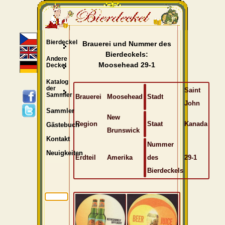
Bierdeckel
Brauerei und Nummer des
Bierdeckels:
Andere
Moosehead 29-1
Deckel
Katalog
der
Saint
Sammler
Brauerei
Moosehead
Stadt
John
Sammler
New
Region
Staat
Kanada
Gästebuch
Brunswick
Kontakt
Nummer
Neuigkeiten
Erdteil
Amerika
des
29-1
Bierdeckels