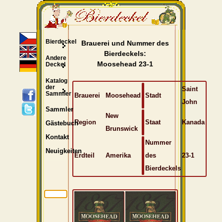
Bierdeckel
Brauerei und Nummer des
Bierdeckels:
Andere
Moosehead 23-1
Deckel
Katalog
der
Saint
Sammler
Brauerei
Moosehead
Stadt
John
Sammler
New
Region
Staat
Kanada
Gästebuch
Brunswick
Kontakt
Nummer
Neuigkeiten
Erdteil
Amerika
des
23-1
Bierdeckels