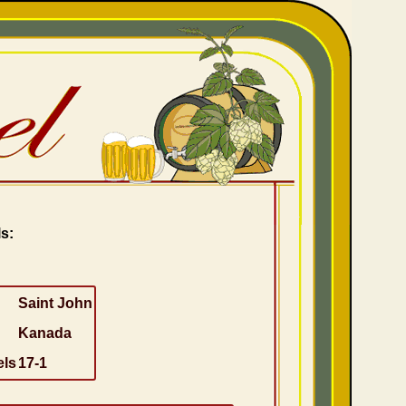
s:
Saint John
Kanada
els
17-1