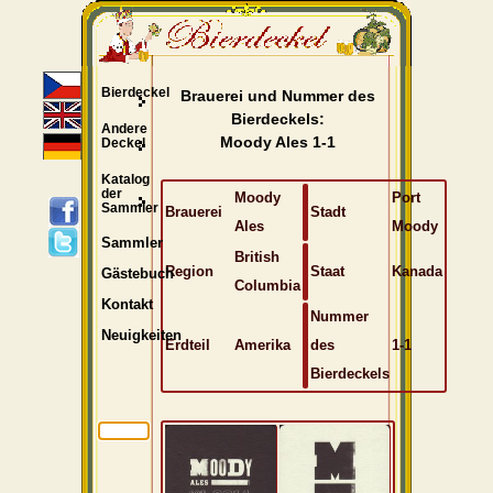
Bierdeckel
Brauerei und Nummer des
Bierdeckels:
Andere
Moody Ales 1-1
Deckel
Katalog
der
Moody
Port
Sammler
Brauerei
Stadt
Ales
Moody
Sammler
British
Region
Staat
Kanada
Gästebuch
Columbia
Kontakt
Nummer
Neuigkeiten
Erdteil
Amerika
des
1-1
Bierdeckels