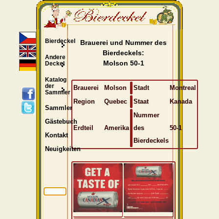
Bierdeckel
Brauerei und Nummer des
Bierdeckels:
Andere
Molson 50-1
Deckel
Katalog
der
Brauerei
Molson
Stadt
Montreal
Sammler
Region
Quebec
Staat
Kanada
Sammler
Nummer
Gästebuch
Erdteil
Amerika
des
50-1
Kontakt
Bierdeckels
Neuigkeiten