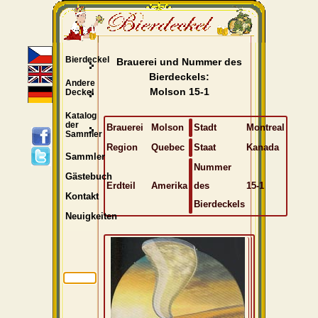
Bierdeckel
Brauerei und Nummer des
Bierdeckels:
Andere
Molson 15-1
Deckel
Katalog
der
Brauerei
Molson
Stadt
Montreal
Sammler
Region
Quebec
Staat
Kanada
Sammler
Nummer
Gästebuch
Erdteil
Amerika
des
15-1
Kontakt
Bierdeckels
Neuigkeiten